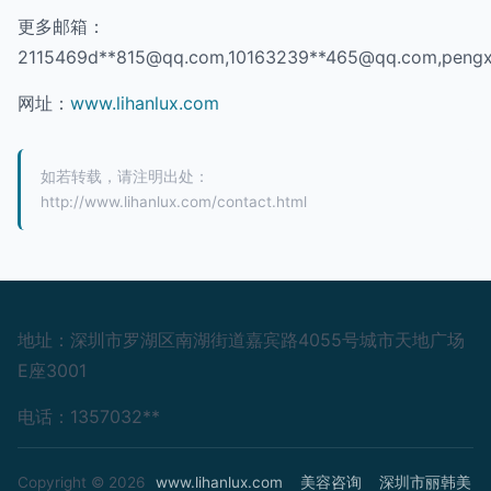
更多邮箱：
2115469d**
815@qq.com
,10163239**
465@qq.com
,peng
网址：
www.lihanlux.com
如若转载，请注明出处：
http://www.lihanlux.com/contact.html
地址：深圳市罗湖区南湖街道嘉宾路4055号城市天地广场
E座3001
电话：1357032**
Copyright © 2026
www.lihanlux.com
美容咨询
深圳市丽韩美